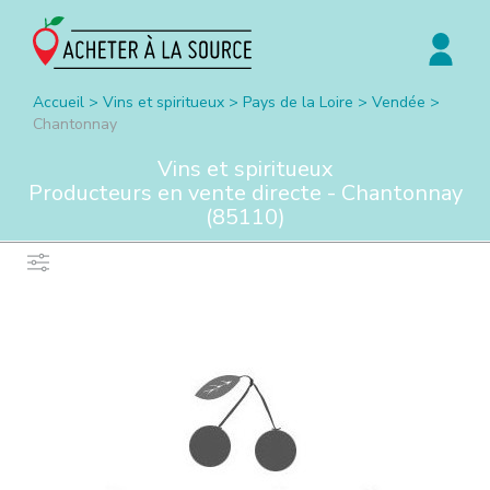
Accueil
>
Vins et spiritueux
>
Pays de la Loire
>
Vendée
>
Chantonnay
Vins et spiritueux
Producteurs en vente directe -
Chantonnay
(
85110
)