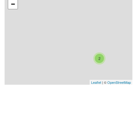
−
2
Leaflet
| ©
OpenStreetMap