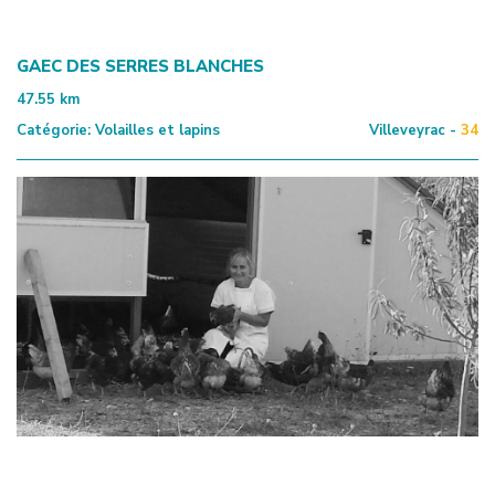
GAEC DES SERRES BLANCHES
47.55
km
Catégorie:
Volailles et lapins
Villeveyrac -
34