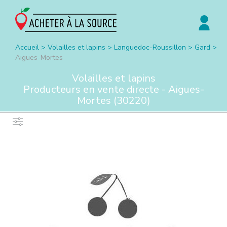
Accueil
>
Volailles et lapins
>
Languedoc-Roussillon
>
Gard
>
Aigues-Mortes
Volailles et lapins
Producteurs en vente directe -
Aigues-
Mortes
(
30220
)