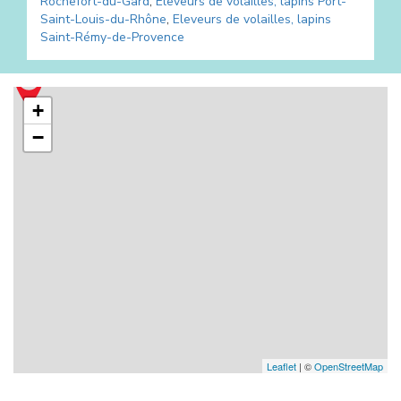
Rochefort-du-Gard
,
Eleveurs de volailles, lapins
Port-
Saint-Louis-du-Rhône
,
Eleveurs de volailles, lapins
Saint-Rémy-de-Provence
+
−
Leaflet
| ©
OpenStreetMap