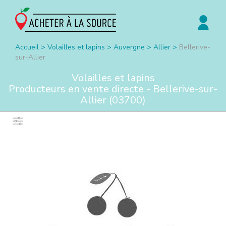
Accueil
>
Volailles et lapins
>
Auvergne
>
Allier
>
Bellerive-
sur-Allier
Volailles et lapins
Producteurs en vente directe -
Bellerive-sur-
Allier
(
03700
)