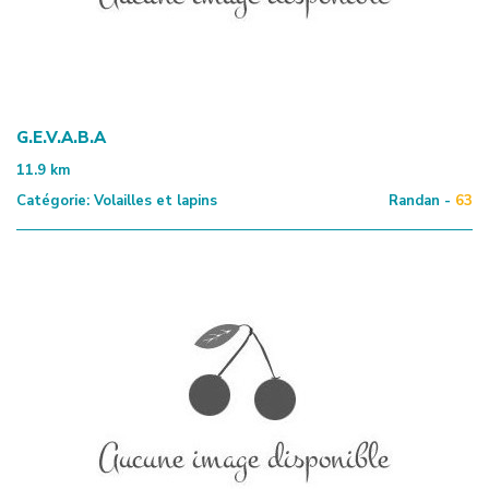
G.E.V.A.B.A
11.9
km
Catégorie:
Volailles et lapins
Randan -
63