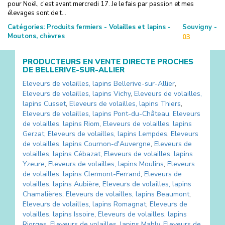
pour Noël, c’est avant mercredi 17. Je le fais par passion et mes
élevages sont de t...
Catégories:
Produits fermiers - Volailles et lapins -
Souvigny -
Moutons, chèvres
03
PRODUCTEURS EN VENTE DIRECTE PROCHES
DE
BELLERIVE-SUR-ALLIER
Eleveurs de volailles, lapins
Bellerive-sur-Allier
,
Eleveurs de volailles, lapins
Vichy
,
Eleveurs de volailles,
lapins
Cusset
,
Eleveurs de volailles, lapins
Thiers
,
Eleveurs de volailles, lapins
Pont-du-Château
,
Eleveurs
de volailles, lapins
Riom
,
Eleveurs de volailles, lapins
Gerzat
,
Eleveurs de volailles, lapins
Lempdes
,
Eleveurs
de volailles, lapins
Cournon-d'Auvergne
,
Eleveurs de
volailles, lapins
Cébazat
,
Eleveurs de volailles, lapins
Yzeure
,
Eleveurs de volailles, lapins
Moulins
,
Eleveurs
de volailles, lapins
Clermont-Ferrand
,
Eleveurs de
volailles, lapins
Aubière
,
Eleveurs de volailles, lapins
Chamalières
,
Eleveurs de volailles, lapins
Beaumont
,
Eleveurs de volailles, lapins
Romagnat
,
Eleveurs de
volailles, lapins
Issoire
,
Eleveurs de volailles, lapins
Riorges
,
Eleveurs de volailles, lapins
Mably
,
Eleveurs de