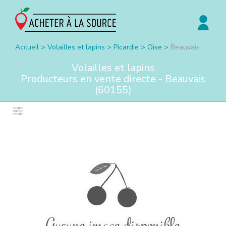
Accueil
>
Volailles et lapins
>
Picardie
>
Oise
>
Beauvais
Volailles et lapins
Producteurs en vente directe -
Beauvais
(
60155
)