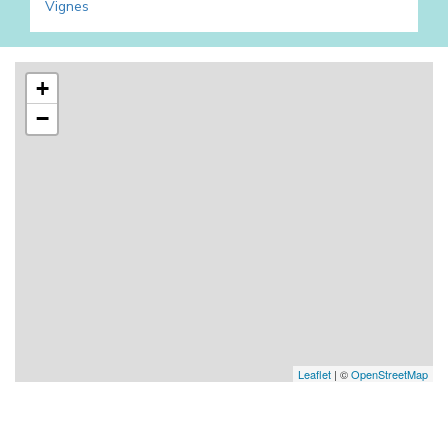
Vignes
+
−
Leaflet
| ©
OpenStreetMap