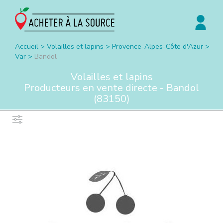
Accueil
>
Volailles et lapins
>
Provence-Alpes-Côte d'Azur
>
Var
>
Bandol
Volailles et lapins
Producteurs en vente directe -
Bandol
(
83150
)