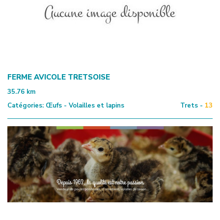
FERME AVICOLE TRETSOISE
35.76
km
Catégories:
Œufs - Volailles et lapins
Trets -
13