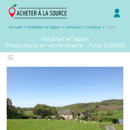
Accueil
>
Volailles et lapins
>
Limousin
>
Corrèze
>
Tulle
Volailles et lapins
Producteurs en vente directe -
Tulle
(
19000
)