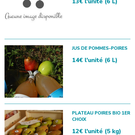
13€ l'unité (6 L)
JUS DE POMMES-POIRES
14€ l'unité (6 L)
PLATEAU POIRES BIO 1ER
CHOIX
12€ l'unité (5 kg)