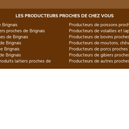
LES PRODUCTEURS PROCHES DE CHEZ VOUS
e
Brignais
Producteurs de
poissons
proch
ers
proches de
Brignais
Producteurs de
volailles et la
es de
Brignais
Producteurs de
bovins
proche
de
Brignais
Producteurs de
moutons, chèv
de
Brignais
Producteurs de
porcs
proches
de
Brignais
Producteurs de
gibiers
proche
oduits laitiers
proches de
Producteurs de
autres
proche
eux
proches de
Brignais
duits du jardin
proches de
ET POUR CE QUI NE SE MANGE PAS...
pos
FAQ
Contacter Acheter à la Source
Producteurs par
nger les préférences relatives à la collecte des données personne