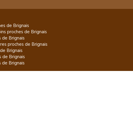
es de
Brignais
pins
proches de
Brignais
s de
Brignais
res
proches de
Brignais
 de
Brignais
s de
Brignais
s de
Brignais
 régions
Producteurs par villes
lles