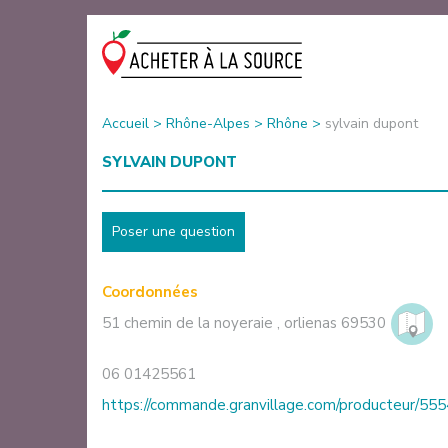
Accueil
>
Rhône-Alpes
>
Rhône
>
sylvain dupont
SYLVAIN DUPONT
Poser une question
Coordonnées
51 chemin de la noyeraie
,
orlienas
69530
06 01425561
https://commande.granvillage.com/producteur/5554