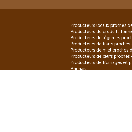
Producteurs locaux proches d
Producteurs de
produits fermi
Producteurs de
légumes
proch
Producteurs de
fruits
proches 
Producteurs de
miel
proches 
Producteurs de
œufs
proches 
Producteurs de
fromages et pr
Brignais
Producteurs de
vins et spiritu
Producteurs de
plantes et pro
Brignais
CGU
Mention légales
À pro
Cha