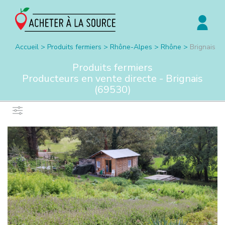
Accueil
>
Produits fermiers
>
Rhône-Alpes
>
Rhône
>
Brignais
Produits fermiers
Producteurs en vente directe -
Brignais
(
69530
)