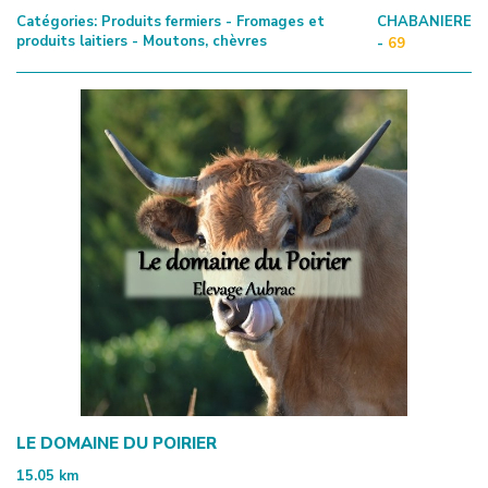
Catégories:
Produits fermiers - Fromages et
CHABANIERE
produits laitiers - Moutons, chèvres
-
69
LE DOMAINE DU POIRIER
15.05
km