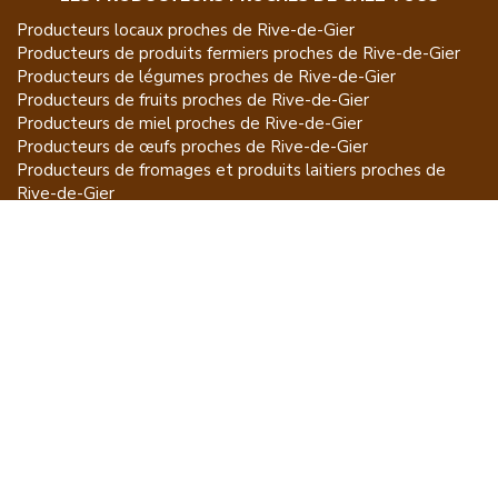
Producteurs locaux proches de
Rive-de-Gier
Producteurs de
produits fermiers
proches de
Rive-de-Gier
Producteurs de
légumes
proches de
Rive-de-Gier
Producteurs de
fruits
proches de
Rive-de-Gier
Producteurs de
miel
proches de
Rive-de-Gier
Producteurs de
œufs
proches de
Rive-de-Gier
Producteurs de
fromages et produits laitiers
proches de
Rive-de-Gier
Producteurs de
vins et spiritueux
proches de
Rive-de-Gier
Producteurs de
plantes et produits du jardin
proches de
Rive-de-Gier
Producteurs de
poissons
proches de
Rive-de-Gier
Producteurs de
volailles et lapins
proches de
Rive-de-Gier
Producteurs de
bovins
proches de
Rive-de-Gier
Producteurs de
moutons, chèvres
proches de
Rive-de-Gier
Producteurs de
porcs
proches de
Rive-de-Gier
Producteurs de
gibiers
proches de
Rive-de-Gier
Producteurs de
autres
proches de
Rive-de-Gier
ET POUR CE QUI NE SE MANGE PAS...