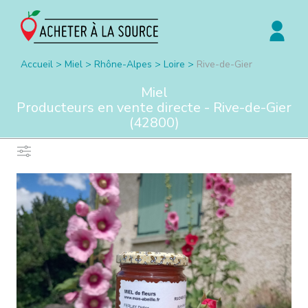
Accueil
>
Miel
>
Rhône-Alpes
>
Loire
>
Rive-de-Gier
Miel
Producteurs en vente directe -
Rive-de-Gier
(
42800
)