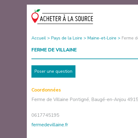
Accueil
>
Pays de la Loire
>
Maine-et-Loire
>
Ferme de
FERME DE VILLAINE
Poser une question
Coordonnées
Ferme de Villaine Pontigné
,
Baugé-en-Anjou
491
0617745195
fermedevillaine.fr