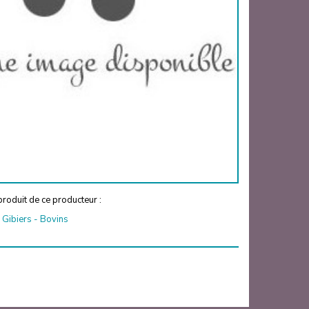
roduit de ce producteur :
-
Gibiers
-
Bovins