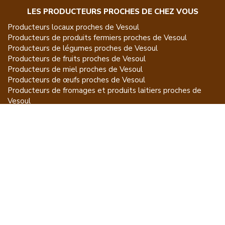
LES PRODUCTEURS PROCHES DE CHEZ VOUS
Producteurs locaux proches de
Vesoul
Producteurs de
produits fermiers
proches de
Vesoul
Producteurs de
légumes
proches de
Vesoul
Producteurs de
fruits
proches de
Vesoul
Producteurs de
miel
proches de
Vesoul
Producteurs de
œufs
proches de
Vesoul
Producteurs de
fromages et produits laitiers
proches de
Vesoul
Producteurs de
vins et spiritueux
proches de
Vesoul
Producteurs de
plantes et produits du jardin
proches de
Vesoul
Producteurs de
poissons
proches de
Vesoul
Producteurs de
volailles et lapins
proches de
Vesoul
Producteurs de
bovins
proches de
Vesoul
Producteurs de
moutons, chèvres
proches de
Vesoul
Producteurs de
porcs
proches de
Vesoul
Producteurs de
gibiers
proches de
Vesoul
Producteurs de
autres
proches de
Vesoul
ET POUR CE QUI NE SE MANGE PAS...