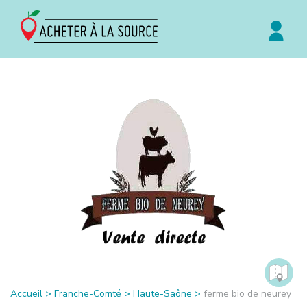
Accueil
>
Franche-Comté
>
Haute-Saône
>
ferme bio de neurey