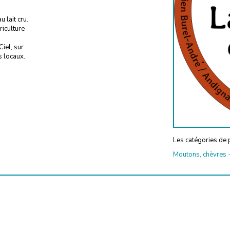
lait cru.
iculture
iel, sur
 locaux.
Les catégories de p
Moutons, chèvres