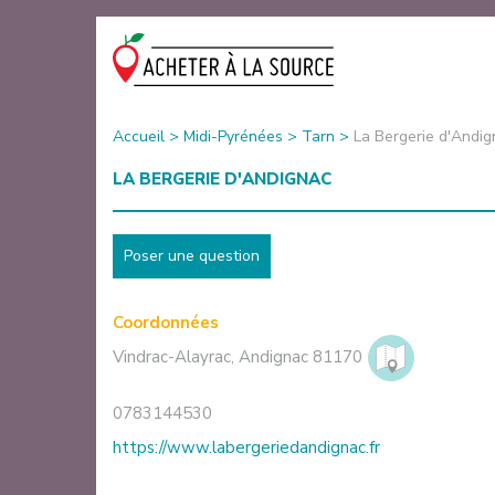
Accueil
>
Midi-Pyrénées
>
Tarn
>
La Bergerie d'Andig
LA BERGERIE D'ANDIGNAC
Poser une question
Coordonnées
Vindrac-Alayrac
,
Andignac
81170
0783144530
https://www.labergeriedandignac.fr