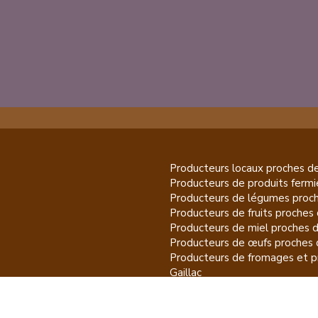
Producteurs locaux proches d
Producteurs de
produits fermi
Producteurs de
légumes
proch
Producteurs de
fruits
proches 
Producteurs de
miel
proches 
Producteurs de
œufs
proches 
Producteurs de
fromages et pr
Gaillac
Producteurs de
vins et spiritu
Producteurs de
plantes et pro
Gaillac