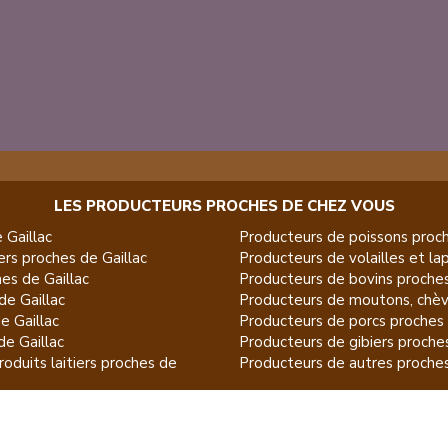
LES PRODUCTEURS PROCHES DE CHEZ VOUS
e
Gaillac
Producteurs de
poissons
proch
ers
proches de
Gaillac
Producteurs de
volailles et la
es de
Gaillac
Producteurs de
bovins
proche
de
Gaillac
Producteurs de
moutons, chèv
de
Gaillac
Producteurs de
porcs
proches
de
Gaillac
Producteurs de
gibiers
proche
oduits laitiers
proches de
Producteurs de
autres
proche
eux
proches de
Gaillac
duits du jardin
proches de