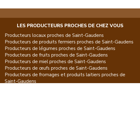
LES PRODUCTEURS PROCHES DE CHEZ VOUS
Producteurs locaux proches de
Saint-Gaudens
Producteurs de
produits fermiers
proches de
Saint-Gaudens
Producteurs de
légumes
proches de
Saint-Gaudens
Producteurs de
fruits
proches de
Saint-Gaudens
Producteurs de
miel
proches de
Saint-Gaudens
Producteurs de
œufs
proches de
Saint-Gaudens
Producteurs de
fromages et produits laitiers
proches de
Saint-Gaudens
Producteurs de
vins et spiritueux
proches de
Saint-Gaudens
Producteurs de
plantes et produits du jardin
proches de
Saint-Gaudens
Producteurs de
poissons
proches de
Saint-Gaudens
Producteurs de
volailles et lapins
proches de
Saint-Gaudens
Producteurs de
bovins
proches de
Saint-Gaudens
Producteurs de
moutons, chèvres
proches de
Saint-Gaudens
Producteurs de
porcs
proches de
Saint-Gaudens