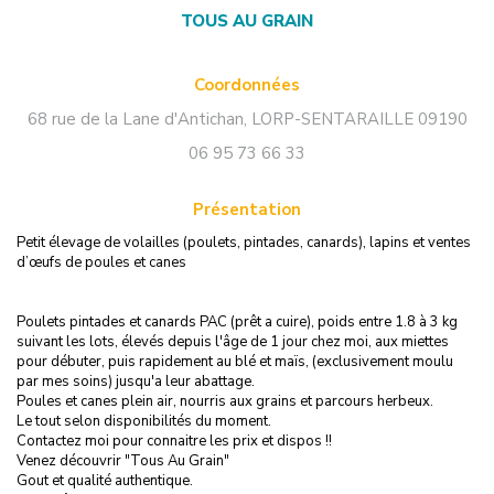
TOUS AU GRAIN
Coordonnées
68 rue de la Lane d'Antichan
,
LORP-SENTARAILLE
09190
06 95 73 66 33
Présentation
Petit élevage de volailles (poulets, pintades, canards), lapins et ventes
d’œufs de poules et canes
Poulets pintades et canards PAC (prêt a cuire), poids entre 1.8 à 3 kg
suivant les lots, élevés depuis l'âge de 1 jour chez moi, aux miettes
pour débuter, puis rapidement au blé et maïs, (exclusivement moulu
par mes soins) jusqu'a leur abattage.
Poules et canes plein air, nourris aux grains et parcours herbeux.
Le tout selon disponibilités du moment.
Contactez moi pour connaitre les prix et dispos !!
Venez découvrir "Tous Au Grain"
Gout et qualité authentique.