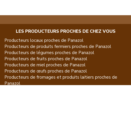
LES PRODUCTEURS PROCHES DE CHEZ VOUS
Producteurs locaux proches de
Panazol
Producteurs de
produits fermiers
proches de
Panazol
Producteurs de
légumes
proches de
Panazol
Producteurs de
fruits
proches de
Panazol
Producteurs de
miel
proches de
Panazol
Producteurs de
œufs
proches de
Panazol
Producteurs de
fromages et produits laitiers
proches de
Panazol
Producteurs de
vins et spiritueux
proches de
Panazol
Producteurs de
plantes et produits du jardin
proches de
Panazol
Producteurs de
poissons
proches de
Panazol
Producteurs de
volailles et lapins
proches de
Panazol
Producteurs de
bovins
proches de
Panazol
Producteurs de
moutons, chèvres
proches de
Panazol