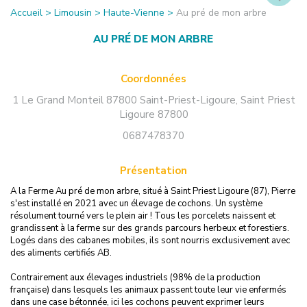
Accueil
>
Limousin
>
Haute-Vienne
>
Au pré de mon arbre
AU PRÉ DE MON ARBRE
Coordonnées
1 Le Grand Monteil 87800 Saint-Priest-Ligoure
,
Saint Priest
Ligoure
87800
0687478370
Présentation
A la Ferme Au pré de mon arbre, situé à Saint Priest Ligoure (87), Pierre
s'est installé en 2021 avec un élevage de cochons. Un système
résolument tourné vers le plein air ! Tous les porcelets naissent et
grandissent à la ferme sur des grands parcours herbeux et forestiers.
Logés dans des cabanes mobiles, ils sont nourris exclusivement avec
des aliments certifiés AB.
Contrairement aux élevages industriels (98% de la production
française) dans lesquels les animaux passent toute leur vie enfermés
dans une case bétonnée, ici les cochons peuvent exprimer leurs