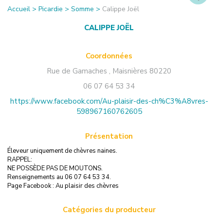
Accueil
>
Picardie
>
Somme
>
Calippe Joël
CALIPPE JOËL
Coordonnées
Rue de Gamaches
,
Maisnières
80220
06 07 64 53 34
https://www.facebook.com/Au-plaisir-des-ch%C3%A8vres-
598967160762605
Présentation
Éleveur uniquement de chèvres naines.
RAPPEL:
NE POSSÈDE PAS DE MOUTONS.
Renseignements au 06 07 64 53 34.
Page Facebook : Au plaisir des chèvres
Catégories du producteur