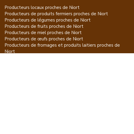
Producteurs locaux proches de
Niort
Producteurs de
produits fermiers
proches de
Niort
Producteurs de
légumes
proches de
Niort
Producteurs de
fruits
proches de
Niort
Producteurs de
miel
proches de
Niort
Producteurs de
œufs
proches de
Niort
Producteurs de
fromages et produits laitiers
proches de
Niort
Producteurs de
vins et spiritueux
proches de
Niort
Producteurs de
plantes et produits du jardin
proches de
Niort
Producteurs de
poissons
proches de
Niort
Producteurs de
volailles et lapins
proches de
Niort
Producteurs de
bovins
proches de
Niort
Producteurs de
moutons, chèvres
proches de
Niort
Producteurs de
porcs
proches de
Niort
Producteurs de
gibiers
proches de
Niort
Producteurs de
autres
proches de
Niort
ET POUR CE QUI NE SE MANGE PAS...