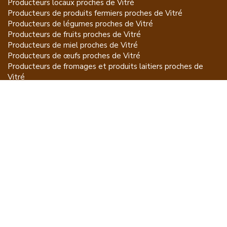
Producteurs locaux proches de
Vitré
Producteurs de
produits fermiers
proches de
Vitré
Producteurs de
légumes
proches de
Vitré
Producteurs de
fruits
proches de
Vitré
Producteurs de
miel
proches de
Vitré
Producteurs de
œufs
proches de
Vitré
Producteurs de
fromages et produits laitiers
proches de
Vitré
Producteurs de
vins et spiritueux
proches de
Vitré
Producteurs de
plantes et produits du jardin
proches de
Vitré
Producteurs de
poissons
proches de
Vitré
Producteurs de
volailles et lapins
proches de
Vitré
Producteurs de
bovins
proches de
Vitré
Producteurs de
moutons, chèvres
proches de
Vitré
Producteurs de
porcs
proches de
Vitré
Producteurs de
gibiers
proches de
Vitré
Producteurs de
autres
proches de
Vitré
ET POUR CE QUI NE SE MANGE PAS...
CGU
Mention légales
À propos
FAQ