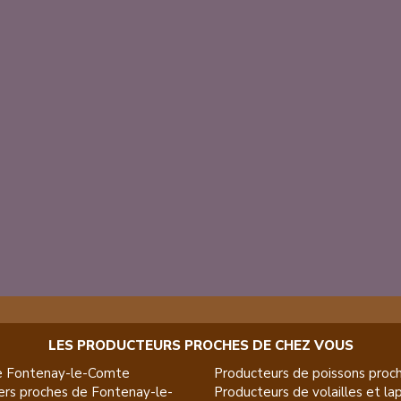
LES PRODUCTEURS PROCHES DE CHEZ VOUS
e
Fontenay-le-Comte
Producteurs de
poissons
proch
ers
proches de
Fontenay-le-
Producteurs de
volailles et la