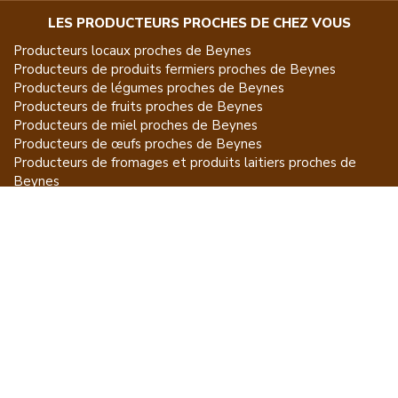
LES PRODUCTEURS PROCHES DE CHEZ VOUS
Producteurs locaux proches de
Beynes
Producteurs de
produits fermiers
proches de
Beynes
Producteurs de
légumes
proches de
Beynes
Producteurs de
fruits
proches de
Beynes
Producteurs de
miel
proches de
Beynes
Producteurs de
œufs
proches de
Beynes
Producteurs de
fromages et produits laitiers
proches de
Beynes
Producteurs de
vins et spiritueux
proches de
Beynes
Producteurs de
plantes et produits du jardin
proches de
Beynes
Producteurs de
poissons
proches de
Beynes
Producteurs de
volailles et lapins
proches de
Beynes
Producteurs de
bovins
proches de
Beynes
Producteurs de
moutons, chèvres
proches de
Beynes
Producteurs de
porcs
proches de
Beynes
Producteurs de
gibiers
proches de
Beynes
Producteurs de
autres
proches de
Beynes