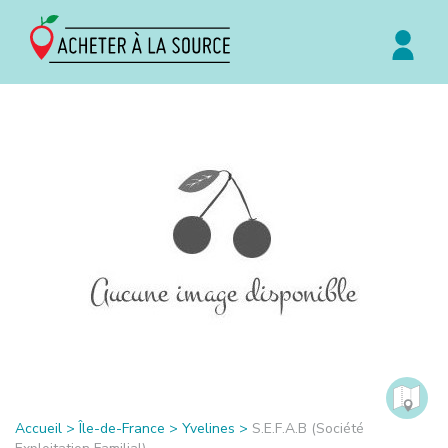
Accueil
>
Île-de-France
>
Yvelines
>
S.E.F.A.B (Société