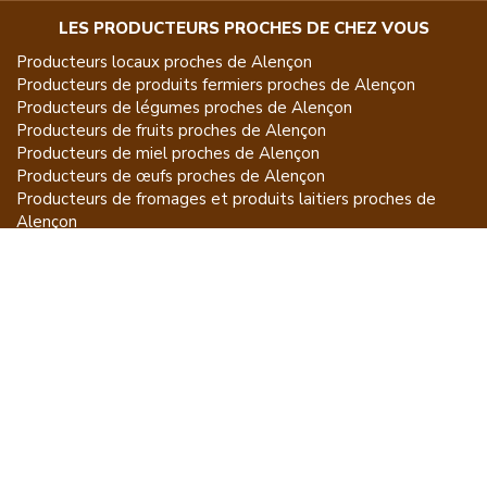
LES PRODUCTEURS PROCHES DE CHEZ VOUS
Producteurs locaux proches de
Alençon
Producteurs de
produits fermiers
proches de
Alençon
Producteurs de
légumes
proches de
Alençon
Producteurs de
fruits
proches de
Alençon
Producteurs de
miel
proches de
Alençon
Producteurs de
œufs
proches de
Alençon
Producteurs de
fromages et produits laitiers
proches de
Alençon
Producteurs de
vins et spiritueux
proches de
Alençon
Producteurs de
plantes et produits du jardin
proches de
Alençon
Producteurs de
poissons
proches de
Alençon
Producteurs de
volailles et lapins
proches de
Alençon
Producteurs de
bovins
proches de
Alençon
Producteurs de
moutons, chèvres
proches de
Alençon
Producteurs de
porcs
proches de
Alençon
Producteurs de
gibiers
proches de
Alençon
Producteurs de
autres
proches de
Alençon