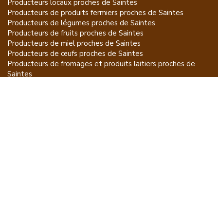
Producteurs locaux proches de
Saintes
Producteurs de
produits fermiers
proches de
Saintes
Producteurs de
légumes
proches de
Saintes
Producteurs de
fruits
proches de
Saintes
Producteurs de
miel
proches de
Saintes
Producteurs de
œufs
proches de
Saintes
Producteurs de
fromages et produits laitiers
proches de
Saintes
Producteurs de
vins et spiritueux
proches de
Saintes
Producteurs de
plantes et produits du jardin
proches de
Saintes
Producteurs de
poissons
proches de
Saintes
Producteurs de
volailles et lapins
proches de
Saintes
Producteurs de
bovins
proches de
Saintes
Producteurs de
moutons, chèvres
proches de
Saintes
Producteurs de
porcs
proches de
Saintes
Producteurs de
gibiers
proches de
Saintes
Producteurs de
autres
proches de
Saintes
ET POUR CE QUI NE SE MANGE PAS...
CGU
Mention légales
À propos
FAQ