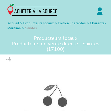
Accueil
>
Producteurs locaux
>
Poitou-Charentes
>
Charente-
Maritime
>
Saintes
Producteurs locaux
Producteurs en vente directe -
Saintes
(
17100
)