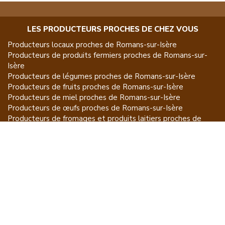
LES PRODUCTEURS PROCHES DE CHEZ VOUS
Producteurs locaux proches de
Romans-sur-Isère
Producteurs de
produits fermiers
proches de
Romans-sur-
Isère
Producteurs de
légumes
proches de
Romans-sur-Isère
Producteurs de
fruits
proches de
Romans-sur-Isère
Producteurs de
miel
proches de
Romans-sur-Isère
Producteurs de
œufs
proches de
Romans-sur-Isère
Producteurs de
fromages et produits laitiers
proches de
Romans-sur-Isère
Producteurs de
vins et spiritueux
proches de
Romans-sur-
Isère
Producteurs de
plantes et produits du jardin
proches de
Romans-sur-Isère
Producteurs de
poissons
proches de
Romans-sur-Isère
Producteurs de
volailles et lapins
proches de
Romans-sur-
Isère
Producteurs de
bovins
proches de
Romans-sur-Isère
Producteurs de
moutons, chèvres
proches de
Romans-sur-