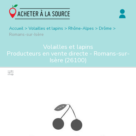
Accueil
>
Volailles et lapins
>
Rhône-Alpes
>
Drôme
>
Romans-sur-Isère
Volailles et lapins
Producteurs en vente directe -
Romans-sur-
Isère
(
26100
)