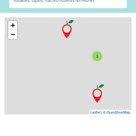
volailles, lapins
Varces-Allières-et-Risset
+
−
3
Leaflet
| ©
OpenStreetMap