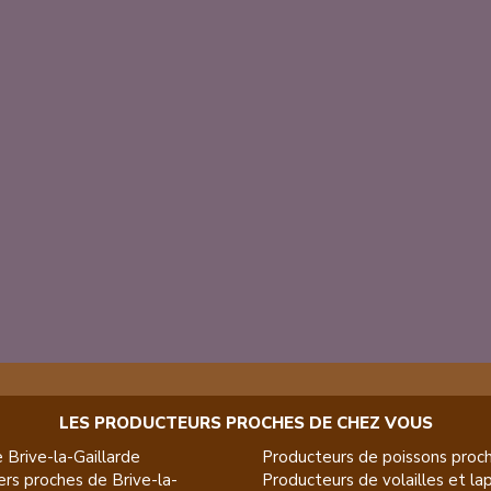
LES PRODUCTEURS PROCHES DE CHEZ VOUS
e
Brive-la-Gaillarde
Producteurs de
poissons
proch
ers
proches de
Brive-la-
Producteurs de
volailles et la