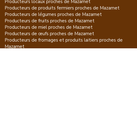
Producteurs locaux proches de
Mazamet
Producteurs de
produits fermiers
proches de
Mazamet
Producteurs de
légumes
proches de
Mazamet
Producteurs de
fruits
proches de
Mazamet
Producteurs de
miel
proches de
Mazamet
Producteurs de
œufs
proches de
Mazamet
Producteurs de
fromages et produits laitiers
proches de
Mazamet
Producteurs de
vins et spiritueux
proches de
Mazamet
Producteurs de
plantes et produits du jardin
proches de
Mazamet
Producteurs de
poissons
proches de
Mazamet
Producteurs de
volailles et lapins
proches de
Mazamet
Producteurs de
bovins
proches de
Mazamet
Producteurs de
moutons, chèvres
proches de
Mazamet
Producteurs de
porcs
proches de
Mazamet
Producteurs de
gibiers
proches de
Mazamet
Producteurs de
autres
proches de
Mazamet
ET POUR CE QUI NE SE MANGE PAS...
CGU
Mention légales
À propos
FAQ