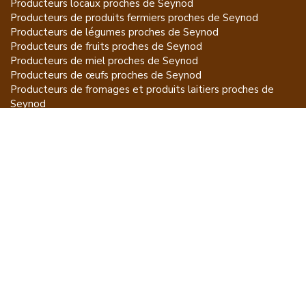
Producteurs locaux proches de
Seynod
Producteurs de
produits fermiers
proches de
Seynod
Producteurs de
légumes
proches de
Seynod
Producteurs de
fruits
proches de
Seynod
Producteurs de
miel
proches de
Seynod
Producteurs de
œufs
proches de
Seynod
Producteurs de
fromages et produits laitiers
proches de
Seynod
Producteurs de
vins et spiritueux
proches de
Seynod
Producteurs de
plantes et produits du jardin
proches de
Seynod
Producteurs de
poissons
proches de
Seynod
Producteurs de
volailles et lapins
proches de
Seynod
Producteurs de
bovins
proches de
Seynod
Producteurs de
moutons, chèvres
proches de
Seynod
Producteurs de
porcs
proches de
Seynod
Producteurs de
gibiers
proches de
Seynod
Producteurs de
autres
proches de
Seynod
ET POUR CE QUI NE SE MANGE PAS...
CGU
Mention légales
À propos
FAQ