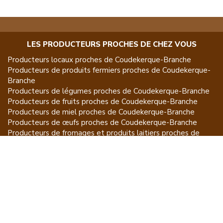
LES PRODUCTEURS PROCHES DE CHEZ VOUS
Producteurs locaux proches de
Coudekerque-Branche
Producteurs de
produits fermiers
proches de
Coudekerque-
Branche
Producteurs de
légumes
proches de
Coudekerque-Branche
Producteurs de
fruits
proches de
Coudekerque-Branche
Producteurs de
miel
proches de
Coudekerque-Branche
Producteurs de
œufs
proches de
Coudekerque-Branche
Producteurs de
fromages et produits laitiers
proches de
Coudekerque-Branche
Producteurs de
vins et spiritueux
proches de
Coudekerque-
Branche
Producteurs de
plantes et produits du jardin
proches de
Coudekerque-Branche
Producteurs de
poissons
proches de
Coudekerque-Branche
Producteurs de
volailles et lapins
proches de
Coudekerque-
Branche