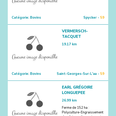
Catégorie:
Bovins
Spycker -
59
VERMERSCH-
TACQUET
19.17
km
Catégorie:
Bovins
Saint-Georges-Sur-L'aa -
59
EARL GRÉGOIRE
LONGUEPEE
26.99
km
Ferme de 152 ha :
Polyculture-Engraissement