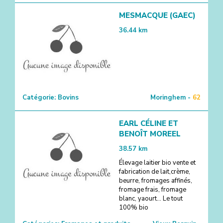
MESMACQUE (GAEC)
36.44
km
Catégorie:
Bovins
Moringhem -
62
2
EARL CÉLINE ET
BENOÎT MOREEL
38.57
km
Élevage laitier bio vente et
fabrication de lait,crème,
beurre, fromages affinés,
fromage frais, fromage
blanc, yaourt... Le tout
100% bio