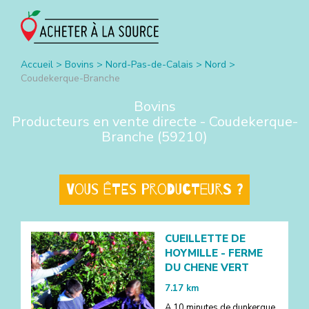
Accueil
>
Bovins
>
Nord-Pas-de-Calais
>
Nord
>
Coudekerque-Branche
Bovins
Producteurs en vente directe -
Coudekerque-
Branche
(
59210
)
Vous êtes producteurs ?
CUEILLETTE DE
HOYMILLE - FERME
DU CHENE VERT
7.17
km
A 10 minutes de dunkerque