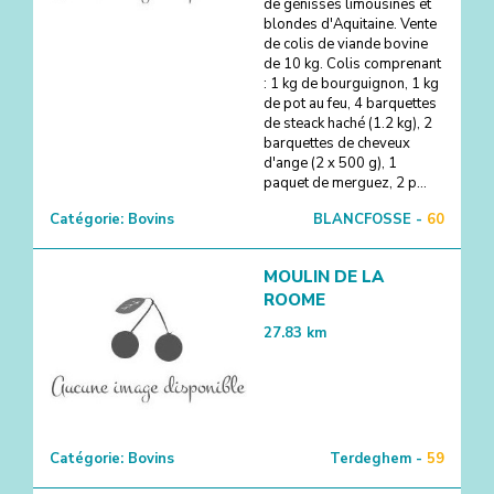
de génisses limousines et
blondes d'Aquitaine. Vente
de colis de viande bovine
de 10 kg. Colis comprenant
: 1 kg de bourguignon, 1 kg
de pot au feu, 4 barquettes
de steack haché (1.2 kg), 2
barquettes de cheveux
d'ange (2 x 500 g), 1
paquet de merguez, 2 p...
Catégorie:
Bovins
BLANCFOSSE -
60
MOULIN DE LA
ROOME
27.83
km
Catégorie:
Bovins
Terdeghem -
59