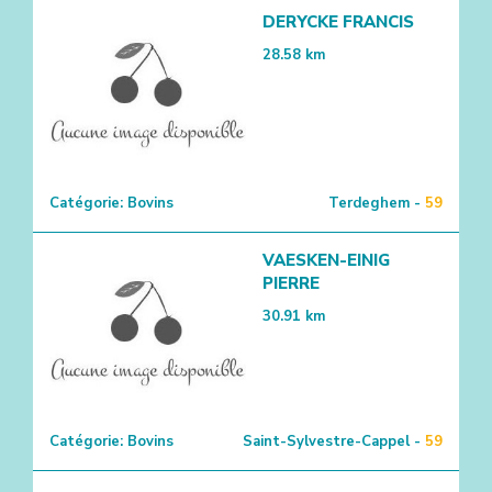
DERYCKE FRANCIS
28.58
km
Catégorie:
Bovins
Terdeghem -
59
VAESKEN-EINIG
PIERRE
30.91
km
Catégorie:
Bovins
Saint-Sylvestre-Cappel -
59