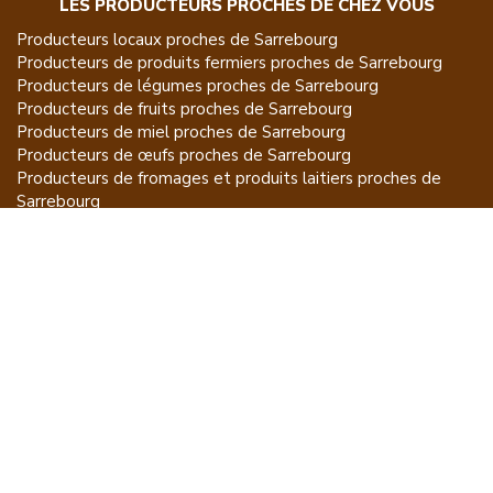
LES PRODUCTEURS PROCHES DE CHEZ VOUS
Producteurs locaux proches de
Sarrebourg
Producteurs de
produits fermiers
proches de
Sarrebourg
Producteurs de
légumes
proches de
Sarrebourg
Producteurs de
fruits
proches de
Sarrebourg
Producteurs de
miel
proches de
Sarrebourg
Producteurs de
œufs
proches de
Sarrebourg
Producteurs de
fromages et produits laitiers
proches de
Sarrebourg
Producteurs de
vins et spiritueux
proches de
Sarrebourg
Producteurs de
plantes et produits du jardin
proches de
Sarrebourg
Producteurs de
poissons
proches de
Sarrebourg
Producteurs de
volailles et lapins
proches de
Sarrebourg
Producteurs de
bovins
proches de
Sarrebourg
Producteurs de
moutons, chèvres
proches de
Sarrebourg
Producteurs de
porcs
proches de
Sarrebourg
Producteurs de
gibiers
proches de
Sarrebourg
Producteurs de
autres
proches de
Sarrebourg
ET POUR CE QUI NE SE MANGE PAS...