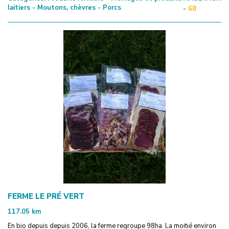
laitiers - Moutons, chèvres - Porcs
-
68
FERME LE PRÉ VERT
117.05
km
En bio depuis depuis 2006, la ferme regroupe 98ha. La moitié environ