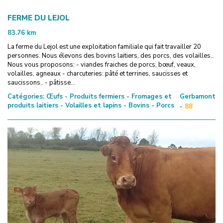
FERME DU LEJOL
83.76
km
La ferme du Lejol est une exploitation familiale qui fait travailler 20
personnes. Nous élevons des bovins laitiers, des porcs, des volailles..
Nous vous proposons: - viandes fraiches de porcs, bœuf, veaux,
volailles, agneaux - charcuteries: pâté et terrines, saucisses et
saucissons.. - pâtisse...
Catégories:
Œufs - Produits fermiers - Fromages et
Gerbamont
produits laitiers - Volailles et lapins - Bovins - Porcs
-
88