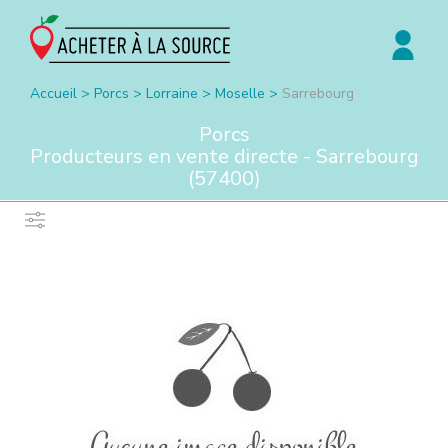
Accueil
>
Porcs
>
Lorraine
>
Moselle
>
Sarrebourg
Porcs
Producteurs en vente directe -
Sarrebourg
(
57400
)