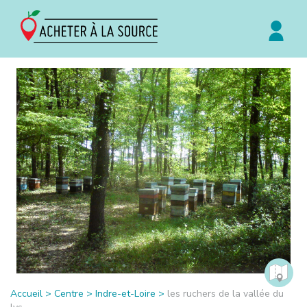
Accueil
>
Centre
>
Indre-et-Loire
>
les ruchers de la vallée du