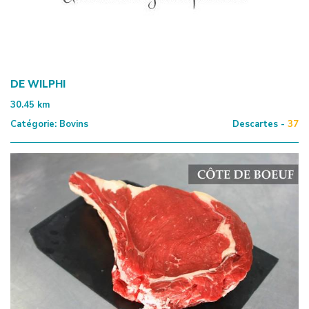
DE WILPHI
30.45
km
Catégorie:
Bovins
Descartes -
37