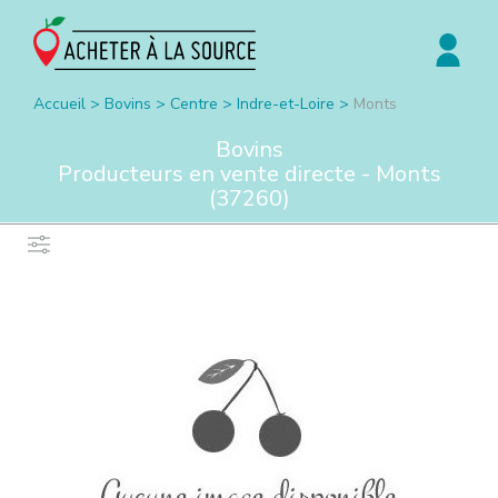
Accueil
>
Bovins
>
Centre
>
Indre-et-Loire
>
Monts
Bovins
Producteurs en vente directe -
Monts
(
37260
)