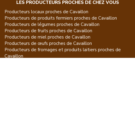
LES PRODUCTEURS PROCHES DE CHEZ VOUS
Producteurs locaux proches de
Cavaillon
Producteurs de
produits fermiers
proches de
Cavaillon
Producteurs de
légumes
proches de
Cavaillon
Producteurs de
fruits
proches de
Cavaillon
Producteurs de
miel
proches de
Cavaillon
Producteurs de
œufs
proches de
Cavaillon
Producteurs de
fromages et produits laitiers
proches de
Cavaillon
Producteurs de
vins et spiritueux
proches de
Cavaillon
Producteurs de
plantes et produits du jardin
proches de
Cavaillon
Producteurs de
poissons
proches de
Cavaillon
Producteurs de
volailles et lapins
proches de
Cavaillon
Producteurs de
bovins
proches de
Cavaillon
Producteurs de
moutons, chèvres
proches de
Cavaillon
Producteurs de
porcs
proches de
Cavaillon
Producteurs de
gibiers
proches de
Cavaillon
Producteurs de
autres
proches de
Cavaillon
ET POUR CE QUI NE SE MANGE PAS...