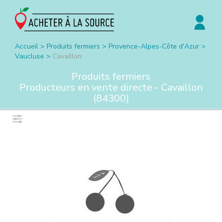
Accueil
>
Produits fermiers
>
Provence-Alpes-Côte d'Azur
>
Vaucluse
>
Cavaillon
Produits fermiers
Producteurs en vente directe -
Cavaillon
(
84300
)