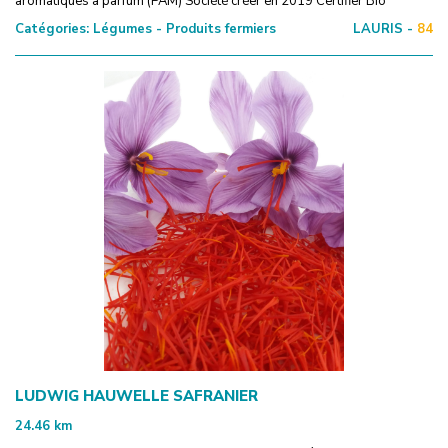
aromatiques à parfum (PAM) Société créer en 2019 Certifier Bio
Catégories:
Légumes - Produits fermiers
LAURIS -
84
LUDWIG HAUWELLE SAFRANIER
24.46
km