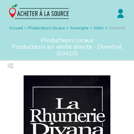
Accueil
>
Producteurs locaux
>
Auvergne
>
Allier
>
Domérat
Producteurs locaux
Producteurs en vente directe -
Domérat
(
03410
)