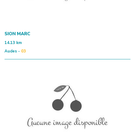
SION MARC
14.13
km
Audes -
03