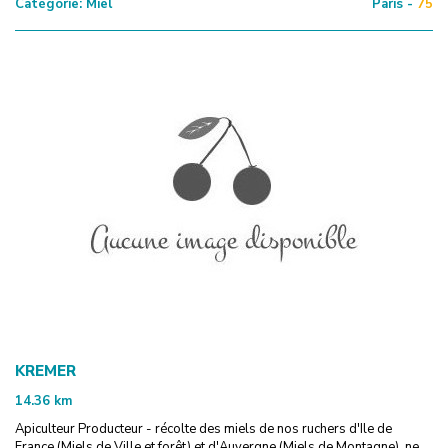
Catégorie:
Miel
Paris -
75
KREMER
14.36
km
Apiculteur Producteur - récolte des miels de nos ruchers d'Ile de
France (Miels de Ville et forêt) et d'Auvergne (Miels de Montagne). ne