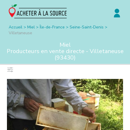
Accueil
>
Miel
>
Île-de-France
>
Seine-Saint-Denis
>
Villetaneuse
Miel
Producteurs en vente directe -
Villetaneuse
(
93430
)