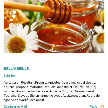
BELL'ABEILLE
8.39
km
Apiculture - Récoltant Produits Apicoles. hydromel, cire d'abeille,
pollens, propolis, hydromel, etc. Miel de paris et IDF (75 ; 78 ; 27)
jusqu'en Auvergne: haute-Loire, Ardèche (43 ; 07), Normandie et
Touraine. Elevage Bio en harmonie avec l'Abeille peuplant Ruche de
type Abbé Warré. Mes abeill...
Catégorie:
Miel
Paris -
75