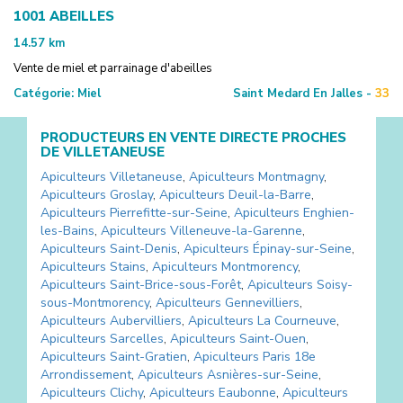
1001 ABEILLES
14.57
km
Vente de miel et parrainage d'abeilles
Catégorie:
Miel
Saint Medard En Jalles -
33
PRODUCTEURS EN VENTE DIRECTE PROCHES
DE
VILLETANEUSE
Apiculteurs
Villetaneuse
,
Apiculteurs
Montmagny
,
Apiculteurs
Groslay
,
Apiculteurs
Deuil-la-Barre
,
Apiculteurs
Pierrefitte-sur-Seine
,
Apiculteurs
Enghien-
les-Bains
,
Apiculteurs
Villeneuve-la-Garenne
,
Apiculteurs
Saint-Denis
,
Apiculteurs
Épinay-sur-Seine
,
Apiculteurs
Stains
,
Apiculteurs
Montmorency
,
Apiculteurs
Saint-Brice-sous-Forêt
,
Apiculteurs
Soisy-
sous-Montmorency
,
Apiculteurs
Gennevilliers
,
Apiculteurs
Aubervilliers
,
Apiculteurs
La Courneuve
,
Apiculteurs
Sarcelles
,
Apiculteurs
Saint-Ouen
,
Apiculteurs
Saint-Gratien
,
Apiculteurs
Paris 18e
Arrondissement
,
Apiculteurs
Asnières-sur-Seine
,
Apiculteurs
Clichy
,
Apiculteurs
Eaubonne
,
Apiculteurs