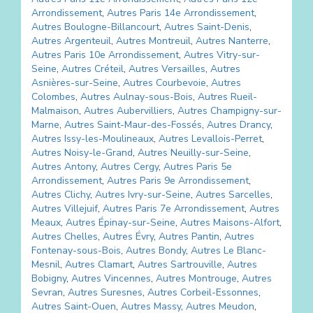
Arrondissement
,
Autres
Paris 14e Arrondissement
,
Autres
Boulogne-Billancourt
,
Autres
Saint-Denis
,
Autres
Argenteuil
,
Autres
Montreuil
,
Autres
Nanterre
,
Autres
Paris 10e Arrondissement
,
Autres
Vitry-sur-
Seine
,
Autres
Créteil
,
Autres
Versailles
,
Autres
Asnières-sur-Seine
,
Autres
Courbevoie
,
Autres
Colombes
,
Autres
Aulnay-sous-Bois
,
Autres
Rueil-
Malmaison
,
Autres
Aubervilliers
,
Autres
Champigny-sur-
Marne
,
Autres
Saint-Maur-des-Fossés
,
Autres
Drancy
,
Autres
Issy-les-Moulineaux
,
Autres
Levallois-Perret
,
Autres
Noisy-le-Grand
,
Autres
Neuilly-sur-Seine
,
Autres
Antony
,
Autres
Cergy
,
Autres
Paris 5e
Arrondissement
,
Autres
Paris 9e Arrondissement
,
Autres
Clichy
,
Autres
Ivry-sur-Seine
,
Autres
Sarcelles
,
Autres
Villejuif
,
Autres
Paris 7e Arrondissement
,
Autres
Meaux
,
Autres
Épinay-sur-Seine
,
Autres
Maisons-Alfort
,
Autres
Chelles
,
Autres
Évry
,
Autres
Pantin
,
Autres
Fontenay-sous-Bois
,
Autres
Bondy
,
Autres
Le Blanc-
Mesnil
,
Autres
Clamart
,
Autres
Sartrouville
,
Autres
Bobigny
,
Autres
Vincennes
,
Autres
Montrouge
,
Autres
Sevran
,
Autres
Suresnes
,
Autres
Corbeil-Essonnes
,
Autres
Saint-Ouen
,
Autres
Massy
,
Autres
Meudon
,