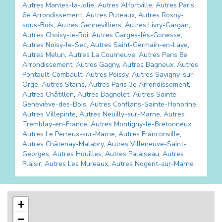
Autres
Mantes-la-Jolie
,
Autres
Alfortville
,
Autres
Paris
6e Arrondissement
,
Autres
Puteaux
,
Autres
Rosny-
sous-Bois
,
Autres
Gennevilliers
,
Autres
Livry-Gargan
,
Autres
Choisy-le-Roi
,
Autres
Garges-lès-Gonesse
,
Autres
Noisy-le-Sec
,
Autres
Saint-Germain-en-Laye
,
Autres
Melun
,
Autres
La Courneuve
,
Autres
Paris 8e
Arrondissement
,
Autres
Gagny
,
Autres
Bagneux
,
Autres
Pontault-Combault
,
Autres
Poissy
,
Autres
Savigny-sur-
Orge
,
Autres
Stains
,
Autres
Paris 3e Arrondissement
,
Autres
Châtillon
,
Autres
Bagnolet
,
Autres
Sainte-
Geneviève-des-Bois
,
Autres
Conflans-Sainte-Honorine
,
Autres
Villepinte
,
Autres
Neuilly-sur-Marne
,
Autres
Tremblay-en-France
,
Autres
Montigny-le-Bretonneux
,
Autres
Le Perreux-sur-Marne
,
Autres
Franconville
,
Autres
Châtenay-Malabry
,
Autres
Villeneuve-Saint-
Georges
,
Autres
Houilles
,
Autres
Palaiseau
,
Autres
Plaisir
,
Autres
Les Mureaux
,
Autres
Nogent-sur-Marne
+
−