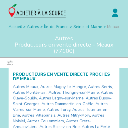
Accueil
>
Autres
>
Île-de-France
>
Seine-et-Marne
>
Meaux
Autres
Producteurs en vente directe -
Meaux
(
77100
)
PRODUCTEURS EN VENTE DIRECTE PROCHES
DE
MEAUX
Autres
Meaux
,
Autres
Magny-le-Hongre
,
Autres
Serris
,
Autres
Montévrain
,
Autres
Thorigny-sur-Marne
,
Autres
Claye-Souilly
,
Autres
Lagny-sur-Marne
,
Autres
Bussy-
Saint-Georges
,
Autres
Dammartin-en-Goële
,
Autres
Vaires-sur-Marne
,
Autres
Torcy
,
Autres
Tournan-en-
Brie
,
Autres
Villeparisis
,
Autres
Mitry-Mory
,
Autres
Noisiel
,
Autres
Coulommiers
,
Autres
Gretz-
Armainvilliers
,
Autres
Roissy-en-Brie
,
Autres
La Ferté-