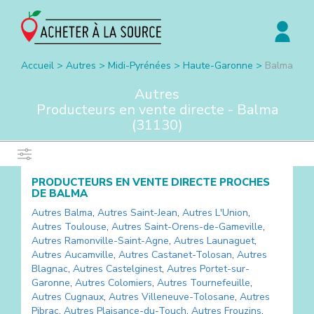
Accueil
>
Autres
>
Midi-Pyrénées
>
Haute-Garonne
>
Balma
Autres
Producteurs en vente directe -
Balma
(
31130
)
PRODUCTEURS EN VENTE DIRECTE PROCHES
DE
BALMA
Autres
Balma
,
Autres
Saint-Jean
,
Autres
L'Union
,
Autres
Toulouse
,
Autres
Saint-Orens-de-Gameville
,
Autres
Ramonville-Saint-Agne
,
Autres
Launaguet
,
Autres
Aucamville
,
Autres
Castanet-Tolosan
,
Autres
Blagnac
,
Autres
Castelginest
,
Autres
Portet-sur-
Garonne
,
Autres
Colomiers
,
Autres
Tournefeuille
,
Autres
Cugnaux
,
Autres
Villeneuve-Tolosane
,
Autres
Pibrac
,
Autres
Plaisance-du-Touch
,
Autres
Frouzins
,