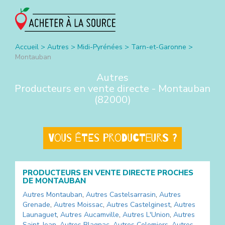
Accueil
>
Autres
>
Midi-Pyrénées
>
Tarn-et-Garonne
>
Montauban
Autres
Producteurs en vente directe -
Montauban
(
82000
)
Vous êtes producteurs ?
PRODUCTEURS EN VENTE DIRECTE PROCHES
DE
MONTAUBAN
Autres
Montauban
,
Autres
Castelsarrasin
,
Autres
Grenade
,
Autres
Moissac
,
Autres
Castelginest
,
Autres
Launaguet
,
Autres
Aucamville
,
Autres
L'Union
,
Autres
Saint-Jean
,
Autres
Blagnac
,
Autres
Colomiers
,
Autres