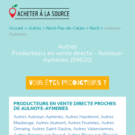
Accueil
>
Autres
>
Nord-Pas-de-Calais
>
Nord
>
Aulnoye-
Aymeries
Autres
Producteurs en vente directe -
Aulnoye-
Aymeries
(
59620
)
Vous êtes producteurs ?
PRODUCTEURS EN VENTE DIRECTE PROCHES
DE
AULNOYE-AYMERIES
Autres
Aulnoye-Aymeries
,
Autres
Hautmont
,
Autres
Maubeuge
,
Autres
Jeumont
,
Autres
Fourmies
,
Autres
Onnaing
,
Autres
Saint-Saulve
,
Autres
Valenciennes
,
Autres
Fresnes-sur-Escaut
,
Autres
Bruay-sur-l'Escaut
,