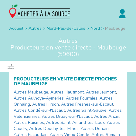
Accueil
>
Autres
>
Nord-Pas-de-Calais
>
Nord
>
Maubeuge
Autres
Producteurs en vente directe -
Maubeuge
(
59600
)
PRODUCTEURS EN VENTE DIRECTE PROCHES
DE
MAUBEUGE
Autres
Maubeuge
,
Autres
Hautmont
,
Autres
Jeumont
,
Autres
Aulnoye-Aymeries
,
Autres
Fourmies
,
Autres
Onnaing
,
Autres
Hirson
,
Autres
Fresnes-sur-Escaut
,
Autres
Condé-sur-l'Escaut
,
Autres
Saint-Saulve
,
Autres
Valenciennes
,
Autres
Bruay-sur-l'Escaut
,
Autres
Anzin
,
Autres
Raismes
,
Autres
Saint-Amand-les-Eaux
,
Autres
Caudry
,
Autres
Douchy-les-Mines
,
Autres
Denain
,
Autres
Escaudain
,
Autres
Vieux-Condé
,
Autres
Somain
,