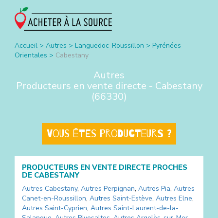
Accueil
>
Autres
>
Languedoc-Roussillon
>
Pyrénées-
Orientales
>
Cabestany
Autres
Producteurs en vente directe -
Cabestany
(
66330
)
Vous êtes producteurs ?
PRODUCTEURS EN VENTE DIRECTE PROCHES
DE
CABESTANY
Autres
Cabestany
,
Autres
Perpignan
,
Autres
Pia
,
Autres
Canet-en-Roussillon
,
Autres
Saint-Estève
,
Autres
Elne
,
Autres
Saint-Cyprien
,
Autres
Saint-Laurent-de-la-
Salanque
,
Autres
Rivesaltes
,
Autres
Argelès-sur-Mer
,