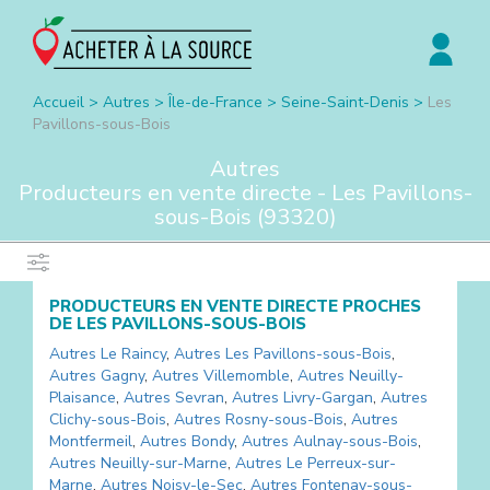
Accueil
>
Autres
>
Île-de-France
>
Seine-Saint-Denis
>
Les
Pavillons-sous-Bois
Autres
Producteurs en vente directe -
Les Pavillons-
sous-Bois
(
93320
)
PRODUCTEURS EN VENTE DIRECTE PROCHES
DE
LES PAVILLONS-SOUS-BOIS
Autres
Le Raincy
,
Autres
Les Pavillons-sous-Bois
,
Autres
Gagny
,
Autres
Villemomble
,
Autres
Neuilly-
Plaisance
,
Autres
Sevran
,
Autres
Livry-Gargan
,
Autres
Clichy-sous-Bois
,
Autres
Rosny-sous-Bois
,
Autres
Montfermeil
,
Autres
Bondy
,
Autres
Aulnay-sous-Bois
,
Autres
Neuilly-sur-Marne
,
Autres
Le Perreux-sur-
Marne
,
Autres
Noisy-le-Sec
,
Autres
Fontenay-sous-