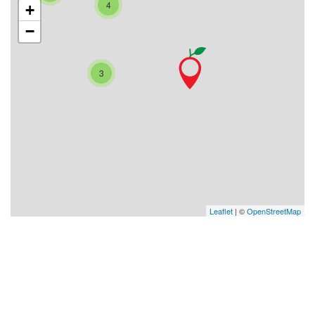
4
+
−
3
Leaflet
| ©
OpenStreetMap