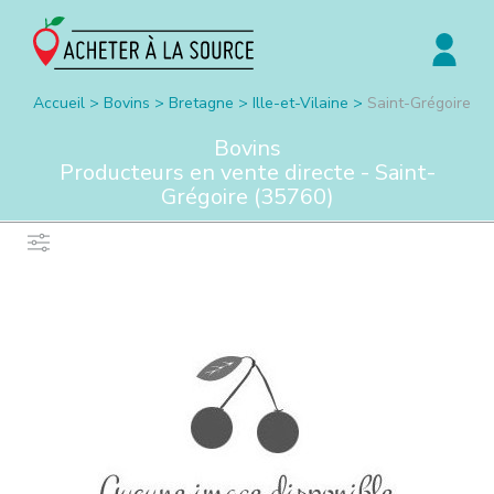
Accueil
>
Bovins
>
Bretagne
>
Ille-et-Vilaine
>
Saint-Grégoire
Bovins
Producteurs en vente directe -
Saint-
Grégoire
(
35760
)