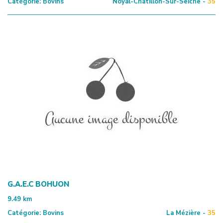
Catégorie:
Bovins
Noyal-Châtillon-Sur-Seiche -
35
G.A.E.C BOHUON
9.49
km
Catégorie:
Bovins
La Mézière -
35