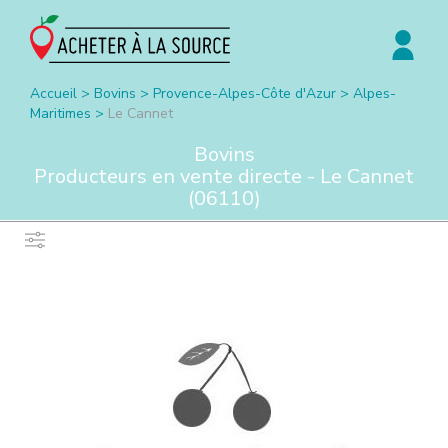
Accueil
>
Bovins
>
Provence-Alpes-Côte d'Azur
>
Alpes-
Maritimes
>
Le Cannet
Bovins
Producteurs en vente directe -
Le Cannet
(
06110
)