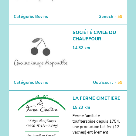
Catégorie:
Bovins
Genech -
59
SOCIÉTÉ CIVILE DU
CHAUFFOUR
14.82
km
Catégorie:
Bovins
Ostricourt -
59
LA FERME CIMETIERE
15.23
km
Ferme familiale
toufflersoise depuis 1754.
une production laitière (12
vaches) entièrement