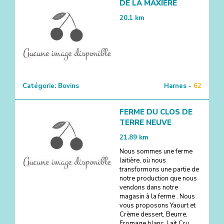
DE LA MAXIÈRE
20.1
km
Catégorie:
Bovins
Harnes -
62
FERME DU CLOS DE
TERRE NEUVE
21.89
km
Nous sommes une ferme
laitière, où nous
transformons une partie de
notre production que nous
vendons dans notre
magasin à la ferme . Nous
vous proposons Yaourt et
Crème dessert, Beurre,
Fromage blanc, Lait Cru,