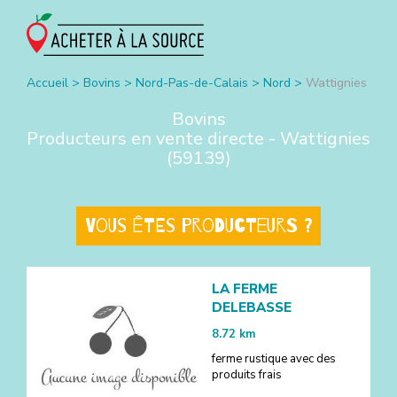
Accueil
>
Bovins
>
Nord-Pas-de-Calais
>
Nord
>
Wattignies
Bovins
Producteurs en vente directe -
Wattignies
(
59139
)
Vous êtes producteurs ?
LA FERME
DELEBASSE
8.72
km
ferme rustique avec des
produits frais