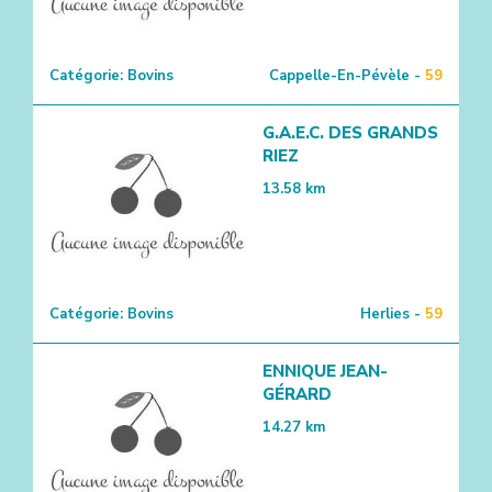
Catégorie:
Bovins
Cappelle-En-Pévèle -
59
G.A.E.C. DES GRANDS
RIEZ
13.58
km
Catégorie:
Bovins
Herlies -
59
ENNIQUE JEAN-
GÉRARD
14.27
km