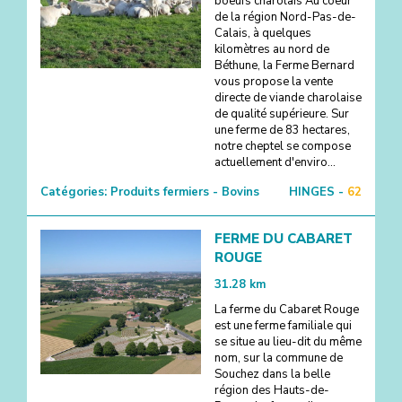
boeufs charolais Au coeur
de la région Nord-Pas-de-
Calais, à quelques
kilomètres au nord de
Béthune, la Ferme Bernard
vous propose la vente
directe de viande charolaise
de qualité supérieure. Sur
une ferme de 83 hectares,
notre cheptel se compose
actuellement d'enviro...
Catégories:
Produits fermiers - Bovins
HINGES -
62
FERME DU CABARET
ROUGE
31.28
km
La ferme du Cabaret Rouge
est une ferme familiale qui
se situe au lieu-dit du même
nom, sur la commune de
Souchez dans la belle
région des Hauts-de-