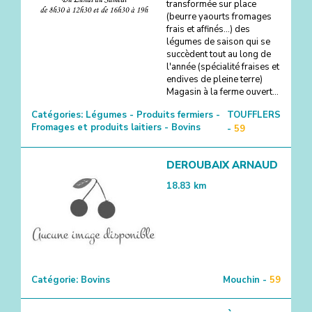
transformée sur place
(beurre yaourts fromages
frais et affinés...) des
légumes de saison qui se
succèdent tout au long de
l'année (spécialité fraises et
endives de pleine terre)
Magasin à la ferme ouvert...
Catégories:
Légumes - Produits fermiers -
TOUFFLERS
Fromages et produits laitiers - Bovins
-
59
DEROUBAIX ARNAUD
18.83
km
Catégorie:
Bovins
Mouchin -
59